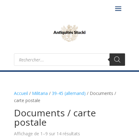
Recherche
de
produits
Accueil
/
Militaria
/
39-45 (allemand)
/
Documents /
carte postale
Documents / carte
postale
Affichage de 1–9 sur 14 résultats