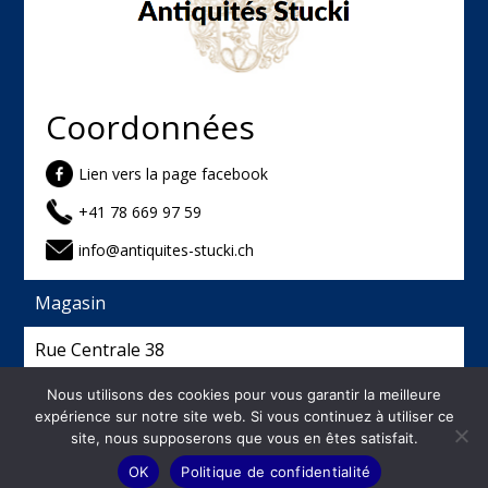
Coordonnées
Lien vers la page facebook
+41 78 669 97 59
info@antiquites-stucki.ch
Magasin
Rue Centrale 38
2740 Moutier
Nous utilisons des cookies pour vous garantir la meilleure
expérience sur notre site web. Si vous continuez à utiliser ce
site, nous supposerons que vous en êtes satisfait.
©
2026
Antiquités Stucki - Créé et hébergé par
OK
Politique de confidentialité
Français
ESLAN Sàrl