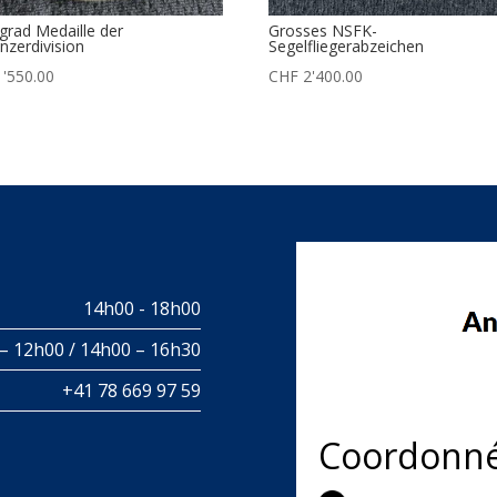
ngrad Medaille der
Grosses NSFK-
nzerdivision
Segelfliegerabzeichen
'550.00
CHF
2'400.00
14h00 - 18h00
– 12h00 / 14h00 – 16h30
+41 78 669 97 59
Coordonn