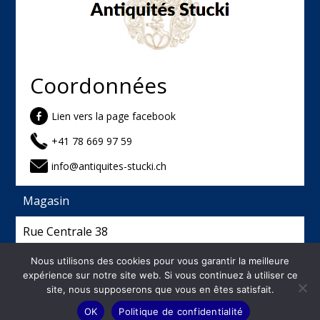
Coordonnées
Lien vers la page facebook
+41 78 669 97 59
info@antiquites-stucki.ch
Magasin
Rue Centrale 38
2740 Moutier
Nous utilisons des cookies pour vous garantir la meilleure
expérience sur notre site web. Si vous continuez à utiliser ce
site, nous supposerons que vous en êtes satisfait.
©
2026
Antiquités Stucki - Créé et hébergé par
OK
Politique de confidentialité
Français