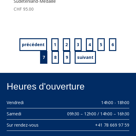
Sudetenland-Medaille
CHF
95.00
précédent
1
2
3
4
5
6
7
8
9
suivant
Heures d'ouverture
Vendredi
14h00 - 18h00
Samedi
09h30 – 12h00 / 14h00 – 16h30
Sur rendez-vous
+41 78 669 97 59