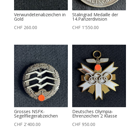
Verwundetenabzeichen in
Stalingrad Medaille der
Gold
14.Panzerdivision
CHF
260.00
CHF
1'550.00
Grosses NSFK-
Deutsches Olympia-
Segelfliegerabzeichen
Ehrenzeichen 2 Klasse
CHF
2'400.00
CHF
950.00