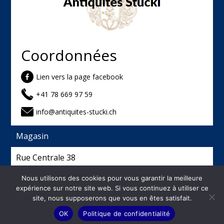
Coordonnées
Lien vers la page facebook
+41 78 669 97 59
info@antiquites-stucki.ch
Magasin
Rue Centrale 38
2740 Moutier
Nous utilisons des cookies pour vous garantir la meilleure
expérience sur notre site web. Si vous continuez à utiliser ce
site, nous supposerons que vous en êtes satisfait.
©
2026
Antiquités Stucki - Créé et hébergé par
OK
Politique de confidentialité
Français
ESLAN Sàrl