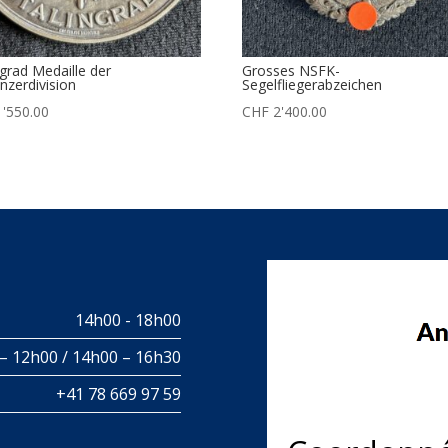
ngrad Medaille der
Grosses NSFK-
nzerdivision
Segelfliegerabzeichen
'550.00
CHF
2'400.00
14h00 - 18h00
– 12h00 / 14h00 – 16h30
+41 78 669 97 59