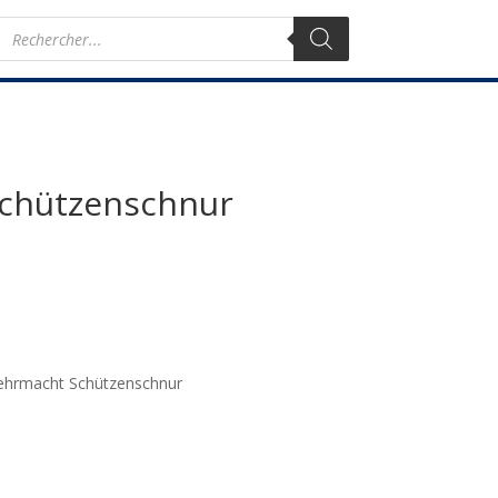
Recherche
de
produits
chützenschnur
ehrmacht Schützenschnur