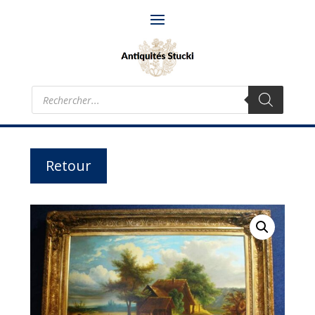
Recherche
de
produits
Retour