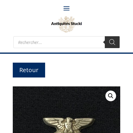
Recherche
de
produits
Retour