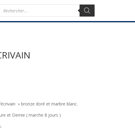
Recherche
de
produits
CRIVAIN
écrivain » bronze doré et marbre blanc.
ure et Demie ( marche 8 jours )
.