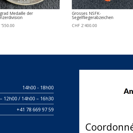
ngrad Medaille der
Grosses NSFK-
nzerdivision
Segelfliegerabzeichen
'550.00
CHF
2'400.00
14h00 - 18h00
– 12h00 / 14h00 – 16h30
+41 78 669 97 59
Coordonn