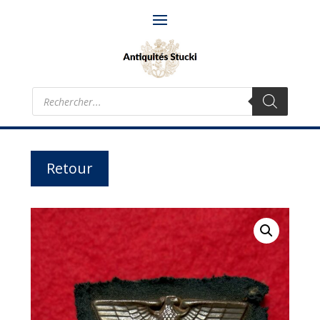
Recherche
de
produits
Retour