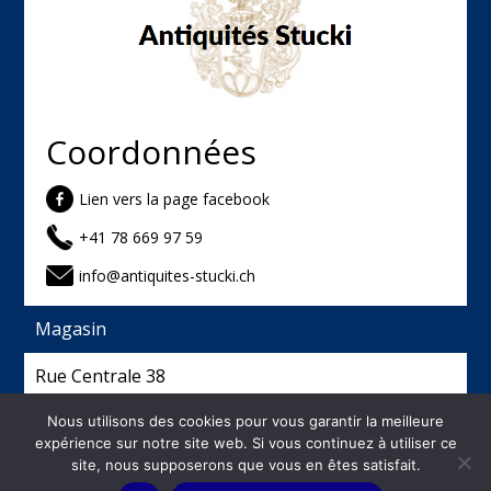
Coordonnées
Lien vers la page facebook
+41 78 669 97 59
info@antiquites-stucki.ch
Magasin
Rue Centrale 38
2740 Moutier
Nous utilisons des cookies pour vous garantir la meilleure
expérience sur notre site web. Si vous continuez à utiliser ce
site, nous supposerons que vous en êtes satisfait.
©
2026
Antiquités Stucki - Créé et hébergé par