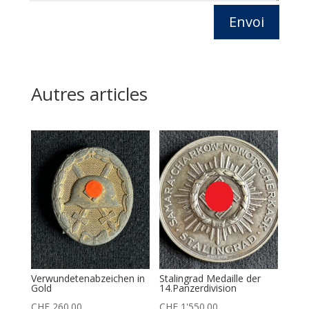
Envoi
Autres articles
Verwundetenabzeichen in
Stalingrad Medaille der
Gold
14.Panzerdivision
CHF
260.00
CHF
1'550.00