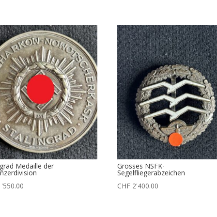
ngrad Medaille der
Grosses NSFK-
nzerdivision
Segelfliegerabzeichen
'550.00
CHF
2'400.00