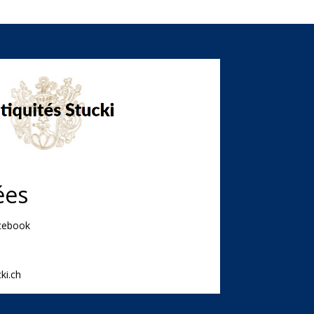
ées
acebook
ki.ch