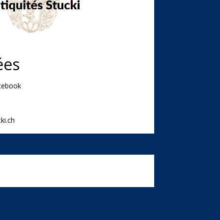
ées
acebook
ki.ch