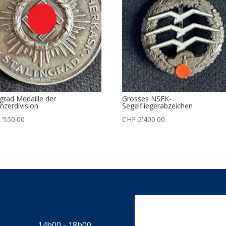
ngrad Medaille der
Grosses NSFK-
nzerdivision
Segelfliegerabzeichen
'550.00
CHF
2'400.00
14h00 - 18h00