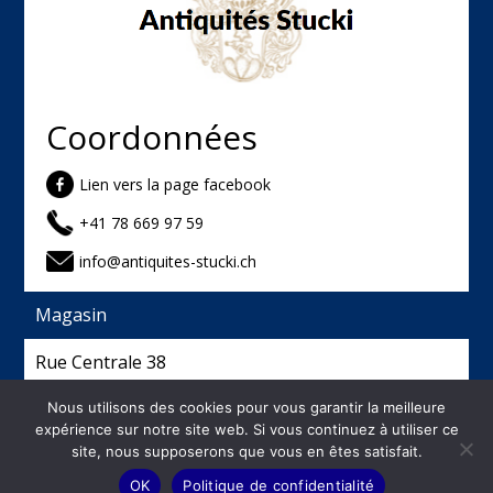
Coordonnées
Lien vers la page facebook
+41 78 669 97 59
info@antiquites-stucki.ch
Magasin
Rue Centrale 38
2740 Moutier
Nous utilisons des cookies pour vous garantir la meilleure
expérience sur notre site web. Si vous continuez à utiliser ce
site, nous supposerons que vous en êtes satisfait.
©
2026
Antiquités Stucki - Créé et hébergé par
OK
Politique de confidentialité