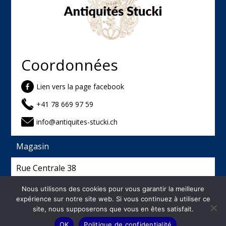
Coordonnées
Lien vers la page facebook
+41 78 669 97 59
info@antiquites-stucki.ch
Magasin
Rue Centrale 38
2740 Moutier
Nous utilisons des cookies pour vous garantir la meilleure
expérience sur notre site web. Si vous continuez à utiliser ce
site, nous supposerons que vous en êtes satisfait.
©
2026
Antiquités Stucki - Créé et hébergé par
OK
Politique de confidentialité