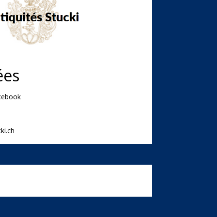
ées
acebook
ki.ch