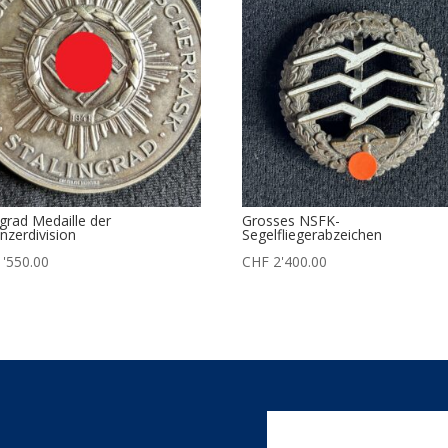
ngrad Medaille der
Grosses NSFK-
nzerdivision
Segelfliegerabzeichen
'550.00
CHF
2'400.00