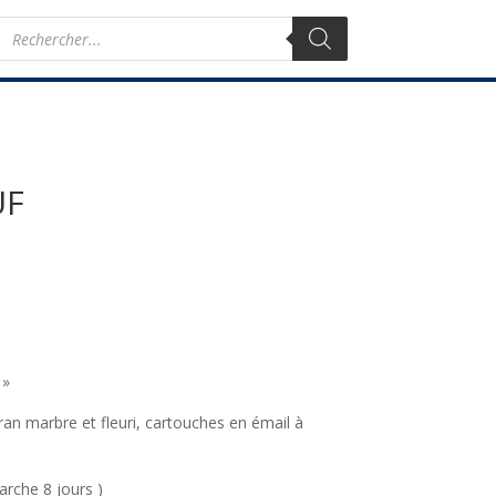
Recherche
de
produits
UF
 »
ran marbre et fleuri, cartouches en émail à
rche 8 jours )