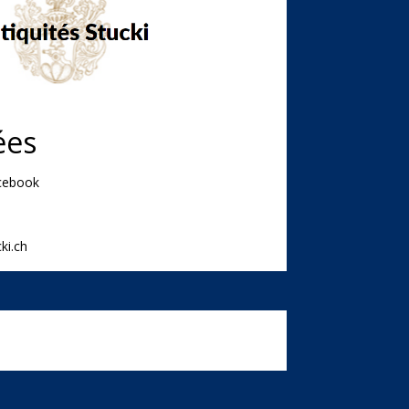
ées
acebook
ki.ch