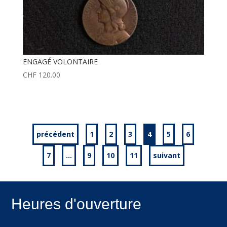
ENGAGÉ VOLONTAIRE
CHF
120.00
précédent
1
2
3
4
5
6
7
…
9
10
11
suivant
Heures d'ouverture