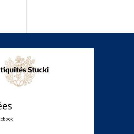
ées
acebook